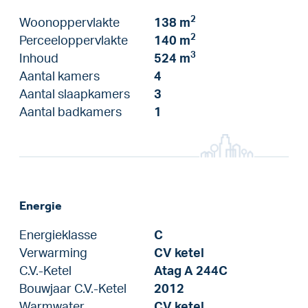
2
Woonoppervlakte
138 m
2
Perceeloppervlakte
140 m
3
Inhoud
524 m
Aantal kamers
4
Aantal slaapkamers
3
Aantal badkamers
1
Energie
Energieklasse
C
Verwarming
CV ketel
C.V.-Ketel
Atag A 244C
Bouwjaar C.V.-Ketel
2012
Warmwater
CV ketel