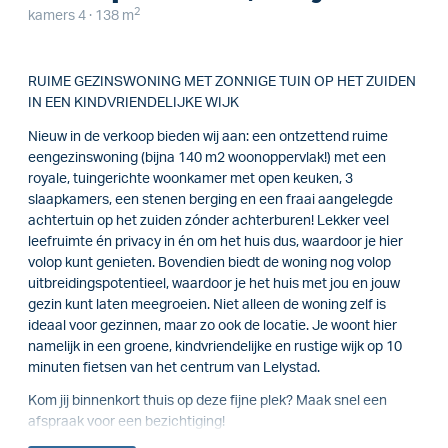
2
kamers 4 · 138 m
RUIME GEZINSWONING MET ZONNIGE TUIN OP HET ZUIDEN
IN EEN KINDVRIENDELIJKE WIJK
Nieuw in de verkoop bieden wij aan: een ontzettend ruime
eengezinswoning (bijna 140 m2 woonoppervlak!) met een
royale, tuingerichte woonkamer met open keuken, 3
slaapkamers, een stenen berging en een fraai aangelegde
achtertuin op het zuiden zónder achterburen! Lekker veel
leefruimte én privacy in én om het huis dus, waardoor je hier
volop kunt genieten. Bovendien biedt de woning nog volop
uitbreidingspotentieel, waardoor je het huis met jou en jouw
gezin kunt laten meegroeien. Niet alleen de woning zelf is
ideaal voor gezinnen, maar zo ook de locatie. Je woont hier
namelijk in een groene, kindvriendelijke en rustige wijk op 10
minuten fietsen van het centrum van Lelystad.
Kom jij binnenkort thuis op deze fijne plek? Maak snel een
afspraak voor een bezichtiging!