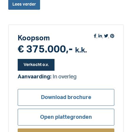
Lees
verder
Koopsom
€ 375.000,-
k.k.
Verkocht o.v.
Aanvaarding:
In overleg
Download brochure
Open plattegronden