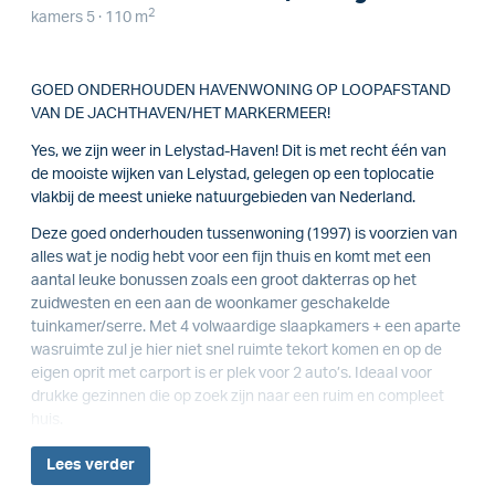
2
kamers 5 · 110 m
GOED ONDERHOUDEN HAVENWONING OP LOOPAFSTAND
VAN DE JACHTHAVEN/HET MARKERMEER!
Yes, we zijn weer in Lelystad-Haven! Dit is met recht één van
de mooiste wijken van Lelystad, gelegen op een toplocatie
vlakbij de meest unieke natuurgebieden van Nederland.
Deze goed onderhouden tussenwoning (1997) is voorzien van
alles wat je nodig hebt voor een fijn thuis en komt met een
aantal leuke bonussen zoals een groot dakterras op het
zuidwesten en een aan de woonkamer geschakelde
tuinkamer/serre. Met 4 volwaardige slaapkamers + een aparte
wasruimte zul je hier niet snel ruimte tekort komen en op de
eigen oprit met carport is er plek voor 2 auto’s. Ideaal voor
drukke gezinnen die op zoek zijn naar een ruim en compleet
huis.
Lees
verder