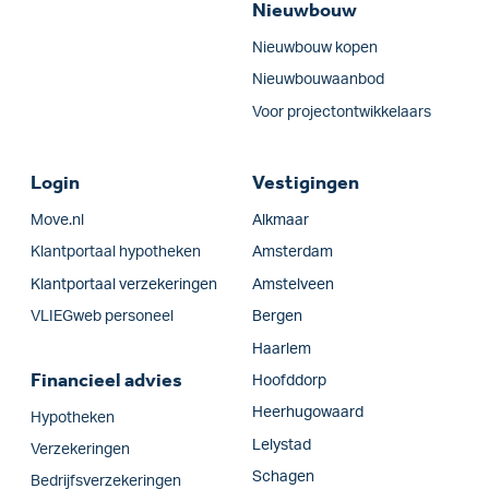
Nieuwbouw
Nieuwbouw kopen
Nieuwbouwaanbod
Voor projectontwikkelaars
Login
Vestigingen
Move.nl
Alkmaar
Klantportaal hypotheken
Amsterdam
Klantportaal verzekeringen
Amstelveen
VLIEGweb personeel
Bergen
Haarlem
Financieel advies
Hoofddorp
Heerhugowaard
Hypotheken
Lelystad
Verzekeringen
Schagen
Bedrijfs­verzekeringen