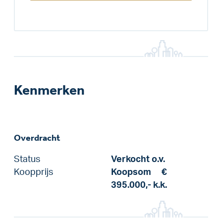
Kenmerken
Overdracht
Status
Verkocht o.v.
Koopprijs
Koopsom
€
395.000,-
k.k.