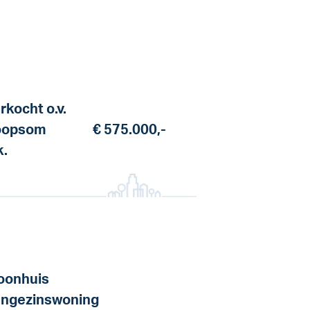
rkocht o.v.
oopsom
€ 575.000,-
k.
onhuis
ngezinswoning