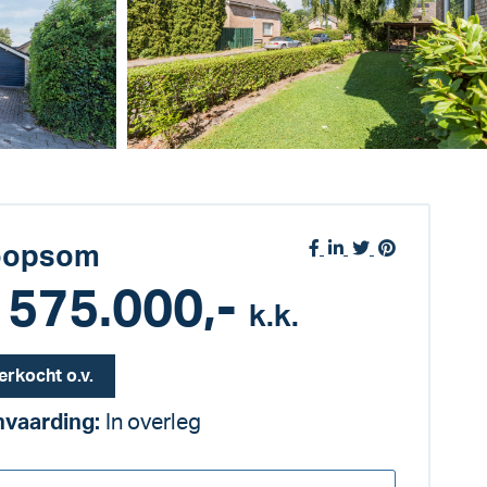
oopsom
 575.000,-
k.k.
erkocht o.v.
vaarding:
In overleg