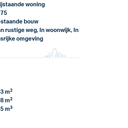
ijstaande woning
975
staande bouw
n rustige weg, In woonwijk, In
srijke omgeving
2
3 m
2
8 m
3
5 m