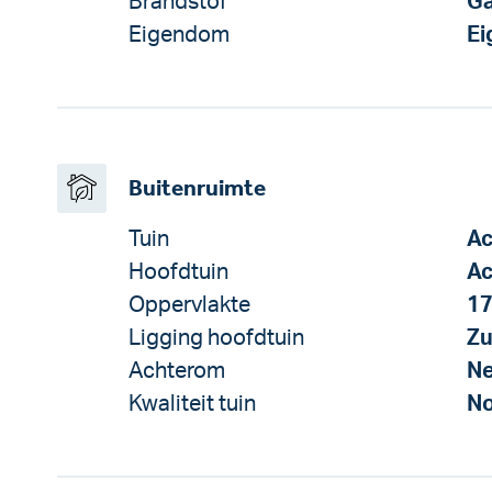
Brandstof
G
Eigendom
E
Buitenruimte
Tuin
Ac
Hoofdtuin
Ac
Oppervlakte
17
Ligging hoofdtuin
Zu
Achterom
N
Kwaliteit tuin
No