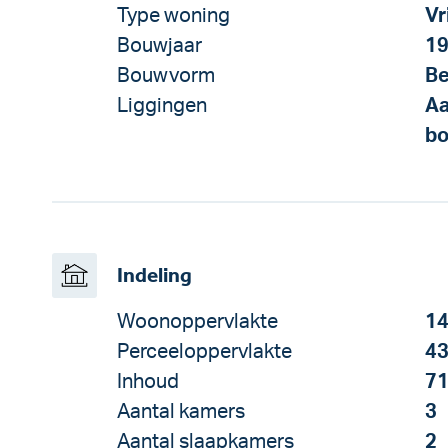
Type woning
Vr
Bouwjaar
1
Bouwvorm
Be
Liggingen
Aa
bo
Indeling
Woonoppervlakte
14
Perceeloppervlakte
43
Inhoud
71
Aantal kamers
3
Aantal slaapkamers
2