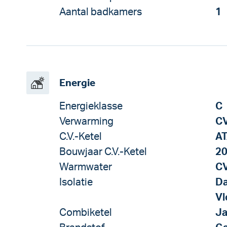
Aantal badkamers
1
Energie
Energieklasse
C
Verwarming
CV
C.V.-Ketel
AT
Bouwjaar C.V.-Ketel
2
Warmwater
CV
Isolatie
Da
Vl
Combiketel
J