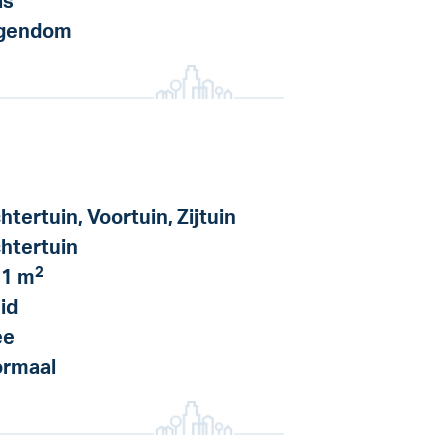
as
igendom
htertuin, Voortuin, Zijtuin
htertuin
2
1 m
id
ee
rmaal