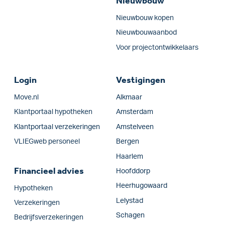
Nieuwbouw
Nieuwbouw kopen
Nieuwbouwaanbod
Voor projectontwikkelaars
Login
Vestigingen
Move.nl
Alkmaar
Klantportaal hypotheken
Amsterdam
Klantportaal verzekeringen
Amstelveen
VLIEGweb personeel
Bergen
Haarlem
Financieel advies
Hoofddorp
Heerhugowaard
Hypotheken
Lelystad
Verzekeringen
Schagen
Bedrijfs­verzekeringen