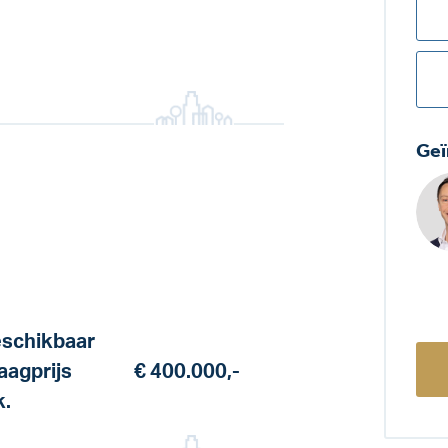
Geï
schikbaar
aagprijs
€ 400.000,-
k.