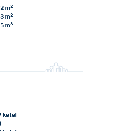
2
2 m
2
3 m
3
5 m
 ketel
R