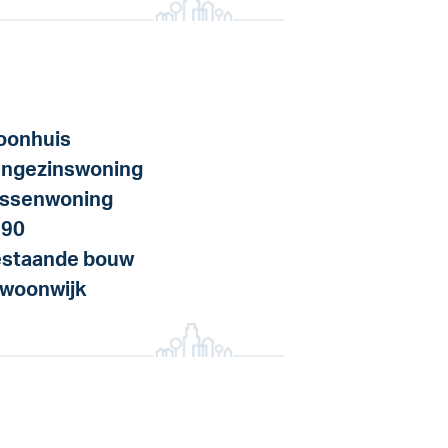
onhuis
ngezinswoning
ssenwoning
990
staande bouw
 woonwijk