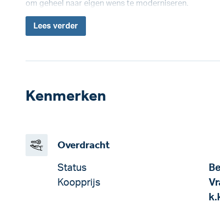
om geheel naar eigen wens te moderniseren.
Lees
verder
Kenmerken
Overdracht
Status
Be
Koopprijs
Vr
k.