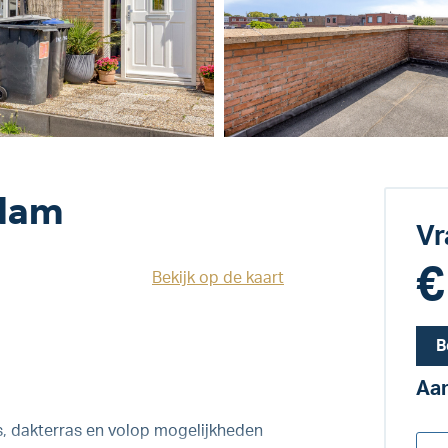
ndam
Vr
€
Bekijk op de kaart
B
Aan
, dakterras en volop mogelijkheden