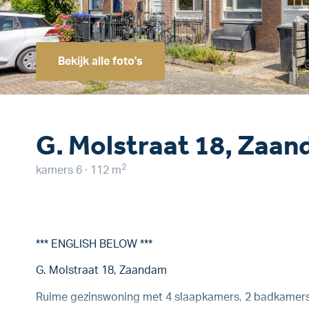
Bekijk alle foto's
G. Molstraat 18, Zaa
2
kamers 6 · 112 m
*** ENGLISH BELOW ***
G. Molstraat 18, Zaandam
Ruime gezinswoning met 4 slaapkamers, 2 badkamers