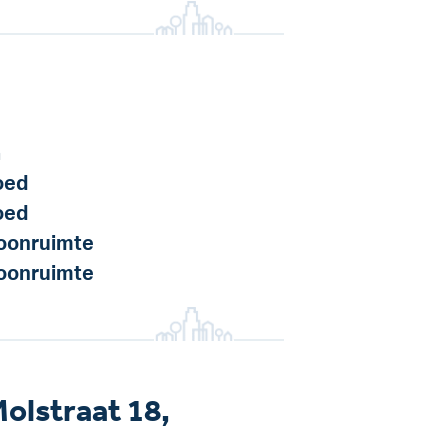
a
oed
oed
onruimte
onruimte
olstraat 18,