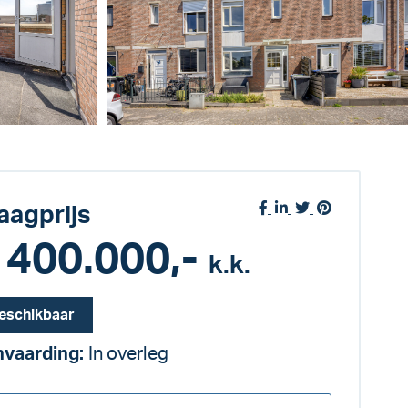
aagprijs
 400.000,-
k.k.
eschikbaar
vaarding:
In overleg