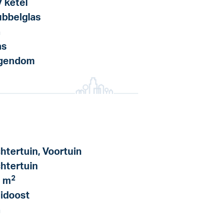
 ketel
bbelglas
a
as
igendom
htertuin, Voortuin
htertuin
2
 m
idoost
a