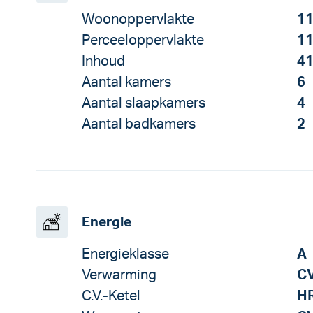
Woonoppervlakte
11
Perceeloppervlakte
11
Inhoud
41
Aantal kamers
6
Aantal slaapkamers
4
Aantal badkamers
2
Energie
Energieklasse
A
Verwarming
CV
C.V.-Ketel
H