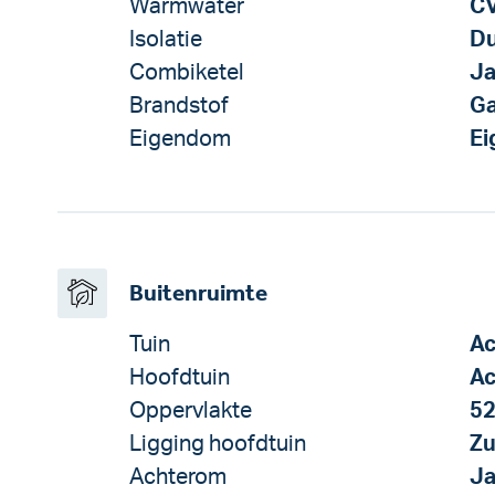
Warmwater
CV
Isolatie
Du
Combiketel
J
Brandstof
G
Eigendom
E
Buitenruimte
Tuin
Ac
Hoofdtuin
Ac
Oppervlakte
52
Ligging hoofdtuin
Zu
Achterom
J