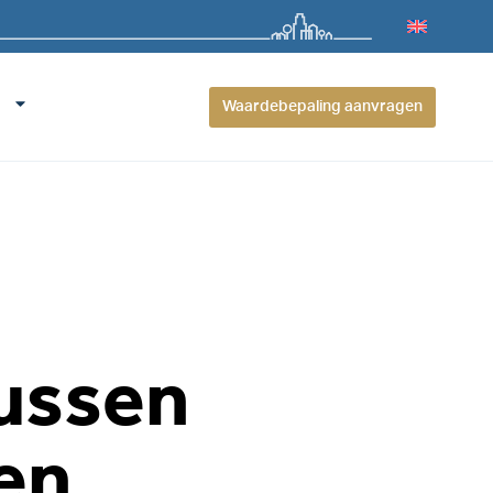
Waardebepaling aanvragen
tussen
en