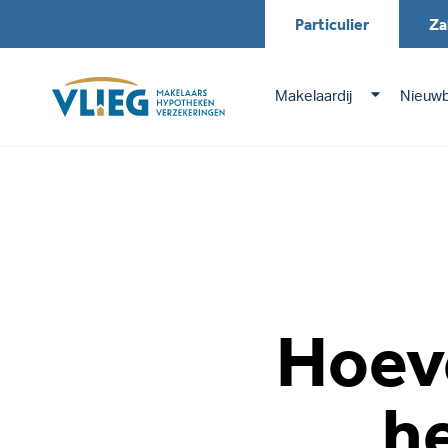
Particulier
Za
Makelaardij
Nieuw
Hoeve
h