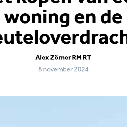
woning en de
euteloverdrac
Alex Zörner RM RT
8 november 2024