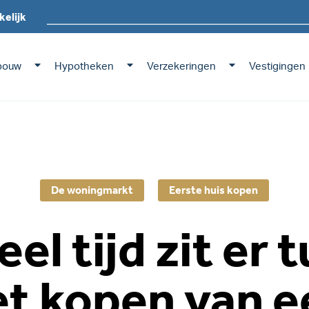
kelijk
bouw
Hypotheken
Verzekeringen
Vestigingen
De woningmarkt
Eerste huis kopen
el tijd zit er 
et kopen van e