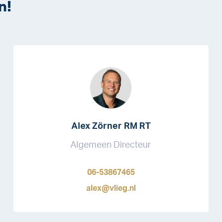
n!
Alex Zörner RM RT
Algemeen Directeur
06-53867465
alex@vlieg.nl