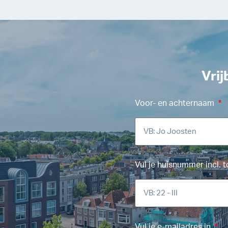
Vrij
Voor- en achternaam
Vul je huisnummer incl. 
Vul je e-mailadres in