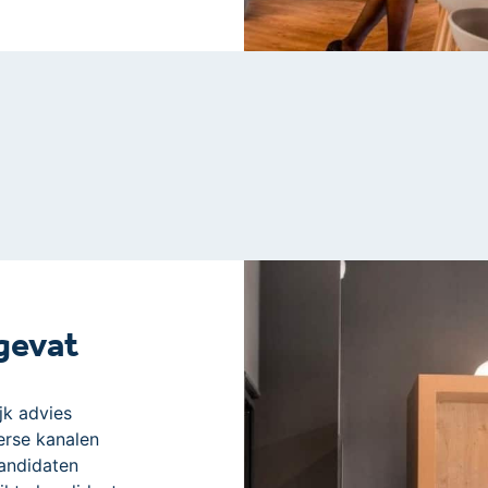
gevat
jk advies
erse kanalen
andidaten