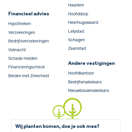
Haarlem
Financieel advies
Hoofddorp
Heerhugowaard
Hypotheken
Lelystad
Verzekeringen
Schagen
Bedrijfs­verzekeringen
Zaanstad
Volmacht
Schade melden
Andere vestigingen
Financieringscheck
Hoofdkantoor
Bieden met Zekerheid
Bedrijfsmakelaars
Nieuwbouwmakelaars
Wij planten bomen, doe je ook mee?