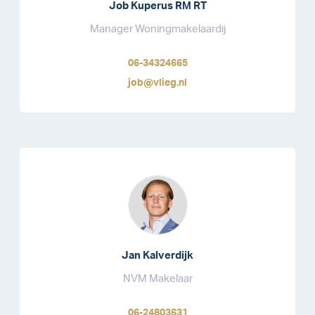
Job Kuperus RM RT
Manager Woningmakelaardij
06-34324665
job@vlieg.nl
Jan Kalverdijk
NVM Makelaar
06-24803631