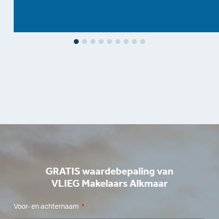
GRATIS waardebepaling van
VLIEG Makelaars Alkmaar
Voor- en achternaam