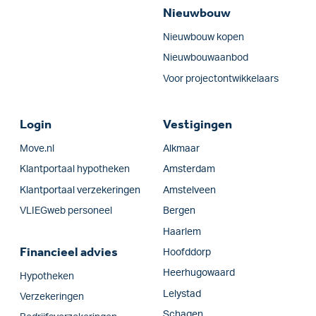
Nieuwbouw
Nieuwbouw kopen
Nieuwbouwaanbod
Voor projectontwikkelaars
Login
Vestigingen
Move.nl
Alkmaar
Klantportaal hypotheken
Amsterdam
Klantportaal verzekeringen
Amstelveen
VLIEGweb personeel
Bergen
Haarlem
Financieel advies
Hoofddorp
Heerhugowaard
Hypotheken
Lelystad
Verzekeringen
Schagen