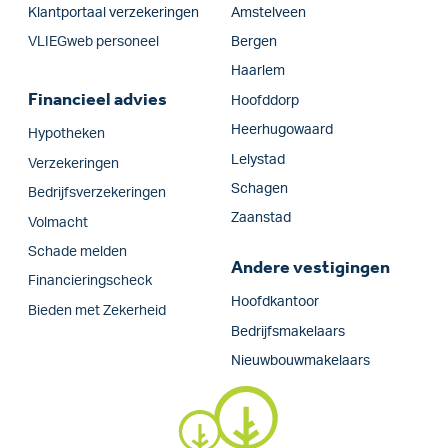
Klantportaal verzekeringen
Amstelveen
VLIEGweb personeel
Bergen
Haarlem
Financieel advies
Hoofddorp
Heerhugowaard
Hypotheken
Lelystad
Verzekeringen
Schagen
Bedrijfs­verzekeringen
Zaanstad
Volmacht
Schade melden
Andere vestigingen
Financieringscheck
Hoofdkantoor
Bieden met Zekerheid
Bedrijfsmakelaars
Nieuwbouwmakelaars