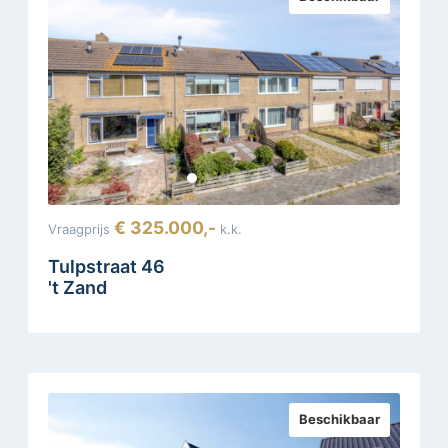
€ 325.000,-
Vraagprijs
k.k.
Tulpstraat 46
't Zand
Beschikbaar