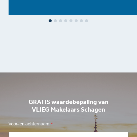
GRATIS waardebepaling van
VLIEG Makelaars Schagen
Voor- en achternaam