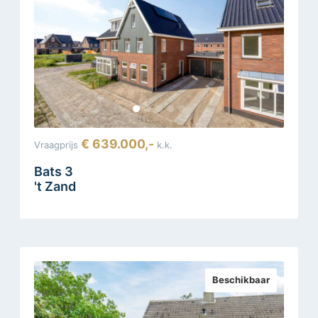
€ 639.000,-
Vraagprijs
k.k.
Bats 3
't Zand
Beschikbaar