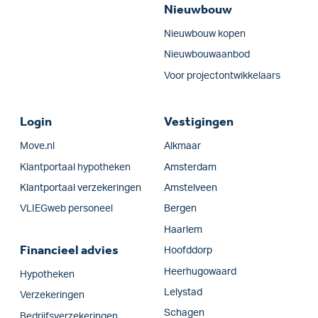
Nieuwbouw
Nieuwbouw kopen
Nieuwbouwaanbod
Voor projectontwikkelaars
Login
Vestigingen
Move.nl
Alkmaar
Klantportaal hypotheken
Amsterdam
Klantportaal verzekeringen
Amstelveen
VLIEGweb personeel
Bergen
Haarlem
Financieel advies
Hoofddorp
Heerhugowaard
Hypotheken
Lelystad
Verzekeringen
Schagen
Bedrijfs­verzekeringen