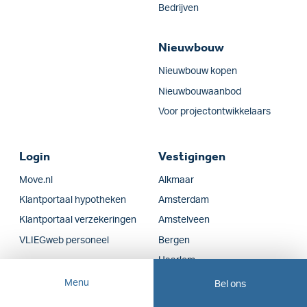
Bedrijven
Nieuwbouw
Nieuwbouw kopen
Nieuwbouwaanbod
Voor projectontwikkelaars
Login
Vestigingen
Move.nl
Alkmaar
Klantportaal hypotheken
Amsterdam
Klantportaal verzekeringen
Amstelveen
VLIEGweb personeel
Bergen
Haarlem
Financieel advies
Hoofddorp
Menu
Bel ons
Heerhugowaard
Hypotheken