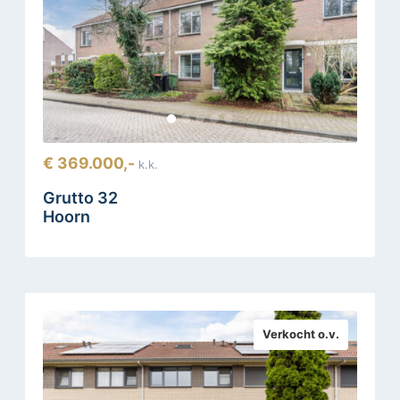
€ 369.000,-
k.k.
Grutto 32
Hoorn
Verkocht o.v.