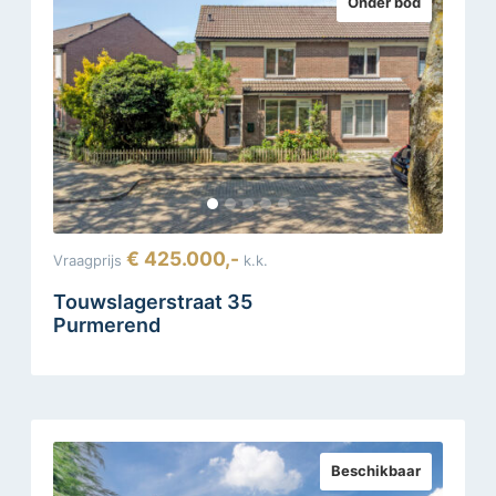
Onder bod
€ 425.000,-
Vraagprijs
k.k.
Touwslagerstraat 35
Purmerend
Beschikbaar