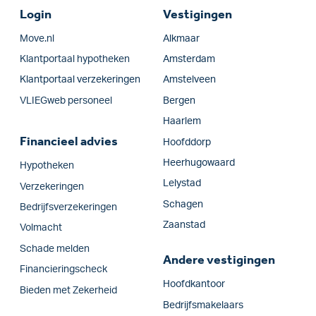
Login
Vestigingen
Move.nl
Alkmaar
Klantportaal hypotheken
Amsterdam
Klantportaal verzekeringen
Amstelveen
VLIEGweb personeel
Bergen
Haarlem
Financieel advies
Hoofddorp
Heerhugowaard
Hypotheken
Lelystad
Verzekeringen
Schagen
Bedrijfs­verzekeringen
Zaanstad
Volmacht
Schade melden
Andere vestigingen
Financieringscheck
Hoofdkantoor
Bieden met Zekerheid
Bedrijfsmakelaars