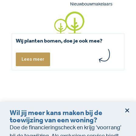
Nieuwbouwmakelaars
Wij planten bomen, doe je ook mee?
Lees meer
Wil jij meer kans maken bij de
Dienstverleningsvoorwaarden
Disclaimer
toewijzing van een woning?
Cookie policy
Privacy (makelaardij)
Doe de financieringscheck en krijg ‘voorrang’
Privacy (Financiële dienstverlening)
WeTransfer