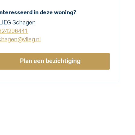
nteresseerd in deze woning?
LIEG Schagen
224296441
chagen@vlieg.nl
Plan een bezichtiging