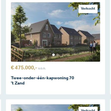
Verkocht
€ 475.000,-
v.o.n.
Twee-onder-één-kapwoning 70
't Zand
Verkocht