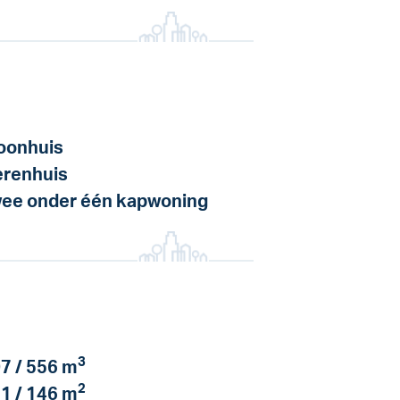
onhuis
renhuis
ee onder één kapwoning
3
7 / 556 m
2
1 / 146 m