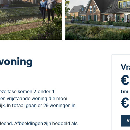
woning
Vr
€
 deze fase komen 2-onder-1
t/m
€
én vrijstaande woning die mooi
ijk. In totaal gaan er 29 woningen in
V
eend. Afbeeldingen zijn bedoeld als