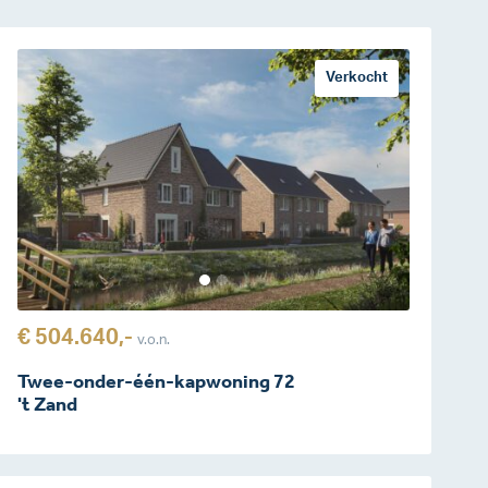
Verkocht
€ 504.640,-
v.o.n.
Twee-onder-één-kapwoning 72
't Zand