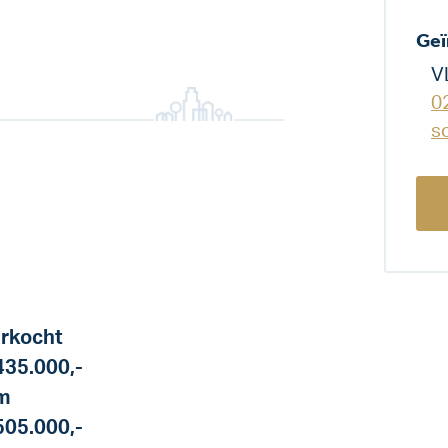
Geï
V
0
s
rkocht
435.000,-
m
505.000,-