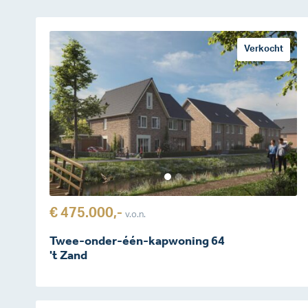
Verkocht
€ 475.000,-
v.o.n.
Twee-onder-één-kapwoning 64
't Zand