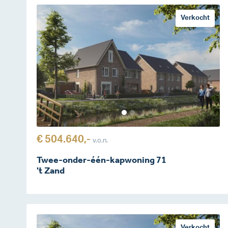
Verkocht
€ 504.640,-
v.o.n.
Twee-onder-één-kapwoning 71
't Zand
Verkocht