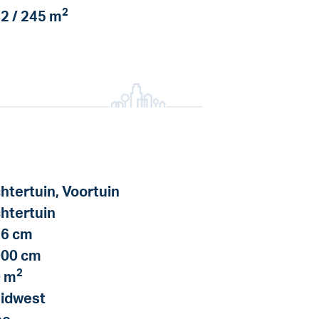
2
2 / 245 m
htertuin, Voortuin
htertuin
6 cm
00 cm
2
 m
idwest