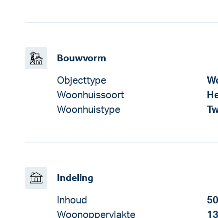
Bouwvorm
Objecttype
Wo
Woonhuissoort
He
Woonhuistype
Tw
Indeling
Inhoud
50
Woonoppervlakte
13