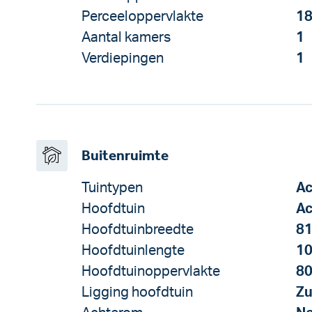
Perceeloppervlakte
18
Aantal kamers
1
Verdiepingen
1
Buitenruimte
Tuintypen
Ac
Hoofdtuin
Ac
Hoofdtuinbreedte
81
Hoofdtuinlengte
10
Hoofdtuinoppervlakte
80
Ligging hoofdtuin
Zu