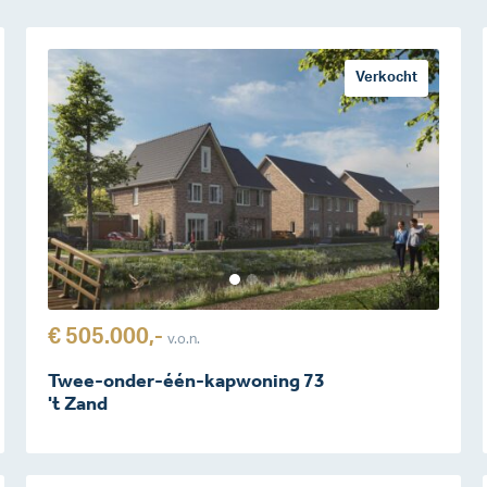
Verkocht
€ 505.000,-
v.o.n.
Twee-onder-één-kapwoning 73
't Zand