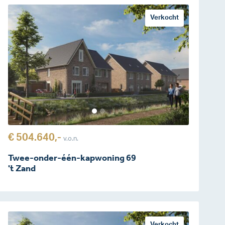
Verkocht
€ 504.640,-
v.o.n.
Twee-onder-één-kapwoning 69
't Zand
Verkocht