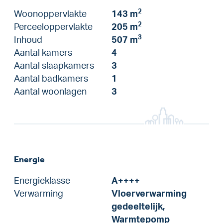
2
Woonoppervlakte
143 m
2
Perceeloppervlakte
205 m
3
Inhoud
507 m
Aantal kamers
4
Aantal slaapkamers
3
Aantal badkamers
1
Aantal woonlagen
3
Energie
Energieklasse
A++++
Verwarming
Vloerverwarming
gedeeltelijk,
Warmtepomp