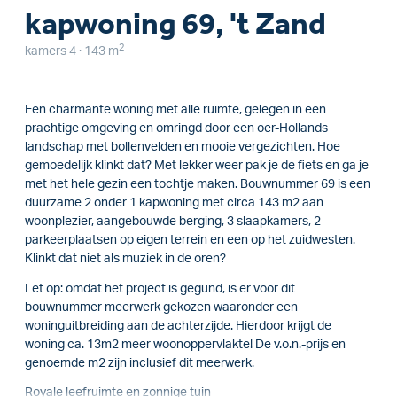
kapwoning 69, 't Zand
2
kamers 4 · 143 m
Een charmante woning met alle ruimte, gelegen in een
prachtige omgeving en omringd door een oer-Hollands
landschap met bollenvelden en mooie vergezichten. Hoe
gemoedelijk klinkt dat? Met lekker weer pak je de fiets en ga je
met het hele gezin een tochtje maken. Bouwnummer 69 is een
duurzame 2 onder 1 kapwoning met circa 143 m2 aan
woonplezier, aangebouwde berging, 3 slaapkamers, 2
parkeerplaatsen op eigen terrein en een op het zuidwesten.
Klinkt dat niet als muziek in de oren?
Let op: omdat het project is gegund, is er voor dit
bouwnummer meerwerk gekozen waaronder een
woninguitbreiding aan de achterzijde. Hierdoor krijgt de
woning ca. 13m2 meer woonoppervlakte! De v.o.n.-prijs en
genoemde m2 zijn inclusief dit meerwerk.
Royale leefruimte en zonnige tuin