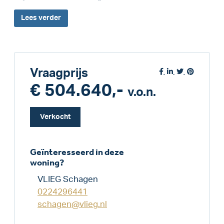
Lees
verder
Vraagprijs
€ 504.640,-
v.o.n.
Verkocht
Geïnteresseerd in deze
woning?
VLIEG Schagen
0224296441
schagen@vlieg.nl