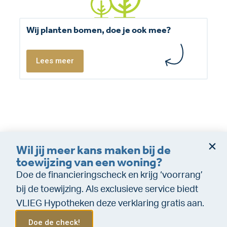
Wij planten bomen, doe je ook mee?
Lees meer
Wil jij meer kans maken bij de
Dienstverleningsvoorwaarden
Disclaimer
toewijzing van een woning?
Cookie policy
Privacy (makelaardij)
Doe de financieringscheck en krijg ‘voorrang’
Privacy (Financiële dienstverlening)
WeTransfer
bij de toewijzing. Als exclusieve service biedt
VLIEG Hypotheken deze verklaring gratis aan.
Doe de check!