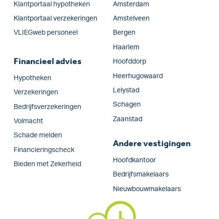
Klantportaal hypotheken
Amsterdam
Klantportaal verzekeringen
Amstelveen
VLIEGweb personeel
Bergen
Haarlem
Financieel advies
Hoofddorp
Heerhugowaard
Hypotheken
Lelystad
Verzekeringen
Schagen
Bedrijfs­verzekeringen
Zaanstad
Volmacht
Schade melden
Andere vestigingen
Financieringscheck
Hoofdkantoor
Bieden met Zekerheid
Bedrijfsmakelaars
Nieuwbouwmakelaars