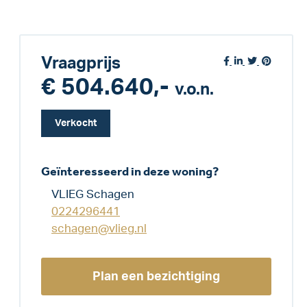
Vraagprijs
€ 504.640,-
v.o.n.
Verkocht
Geïnteresseerd in deze woning?
VLIEG Schagen
0224296441
schagen@vlieg.nl
Plan een bezichtiging