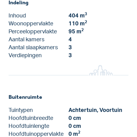
Indeling
3
Inhoud
404 m
2
Woonoppervlakte
110 m
2
Perceeloppervlakte
95 m
Aantal kamers
4
Aantal slaapkamers
3
Verdiepingen
3
Buitenruimte
Tuintypen
Achtertuin, Voortuin
Hoofdtuinbreedte
0 cm
Hoofdtuinlengte
0 cm
2
Hoofdtuinoppervlakte
0 m