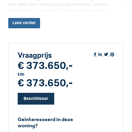
in te delen. Geen onnodige gangen of hoeken, gewoon
overzichtelijk en functioneel. Precies wat je nodig hebt.
Lees
verder
Vraagprijs
€ 373.650,-
t/m
€ 373.650,-
Beschikbaar
Geïnteresseerd in deze
woning?