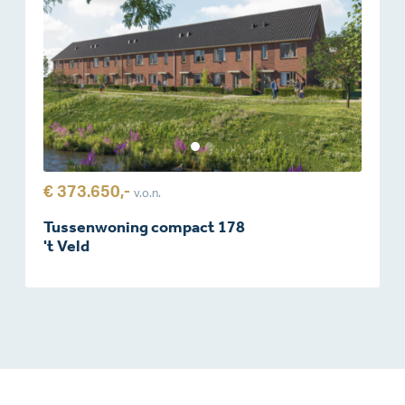
€ 373.650,-
v.o.n.
Tussenwoning compact 178
't Veld