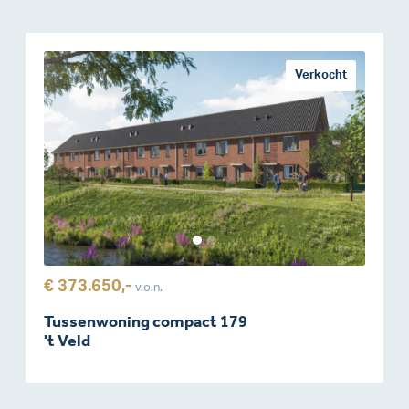
Verkocht
€ 373.650,-
v.o.n.
Tussenwoning compact 179
't Veld