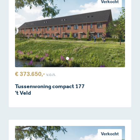
Verkocht
€ 373.650,-
v.o.n.
Tussenwoning compact 177
't Veld
Verkocht