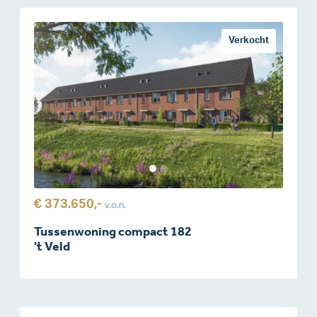
Verkocht
€ 373.650,-
v.o.n.
Tussenwoning compact 182
't Veld