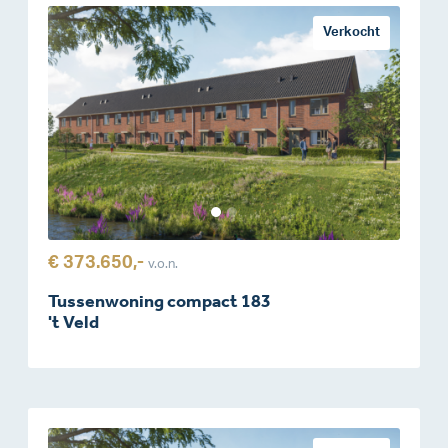
Verkocht
€ 373.650,-
v.o.n.
Tussenwoning compact 183
't Veld