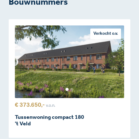
Bouwnummers
Verkocht o.v.
€ 373.650,-
v.o.n.
Tussenwoning compact 180
't Veld