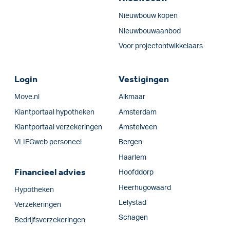
Nieuwbouw kopen
Nieuwbouwaanbod
Voor projectontwikkelaars
Login
Vestigingen
Move.nl
Alkmaar
Klantportaal hypotheken
Amsterdam
Klantportaal verzekeringen
Amstelveen
VLIEGweb personeel
Bergen
Haarlem
Financieel advies
Hoofddorp
Heerhugowaard
Hypotheken
Lelystad
Verzekeringen
Schagen
Bedrijfs­verzekeringen