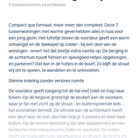
0 bouwnummers beschikbaar
Compact qua formaat, maar meer dan compleet. Deze 7
tussenwoningen met warme gevel hebben alles in huis voor
een jong gezin. Het luifeltje boven de voordeur geeft een warm
ontvangst en de dakkapel op zolder - bij een deel van de
woningen - levert net dat beetje extra ruimte op. De berging in
de achtertuin houdt fietsen en speelgoed netjes opgeborgen,
en parkeren? Dat kan in de hofjes in de buurt. Zo blijft de straat
vrij om te spelen, te wandelen en te ontmoeten.
Slimme indeling zonder verloren ruimte
De voordeur geeft toegang tot de hal met toilet en trap naar
boven. Op de begane grond ligt de keuken aan de voorkant,
waar je fijn met zicht op de straat - en buitenspelende kids -
het avondeten bereidt. De zithoek aan de achterkant heeft
een deur naar de tuin, dus hier loop je ‘s zomers zo door naar
buiten. Op de eerste verdieping zijn drie slaapkamers en een
badkamer met inloopdouche, toilet en wastafel. De zolder
heeft aansluitingen voor wasmachine en droger, de rest is vrij