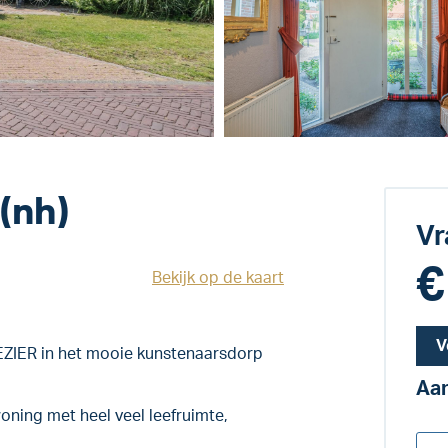
(nh)
Vr
€
Bekijk op de kaart
V
R in het mooie kunstenaarsdorp
Aan
oning met heel veel leefruimte,