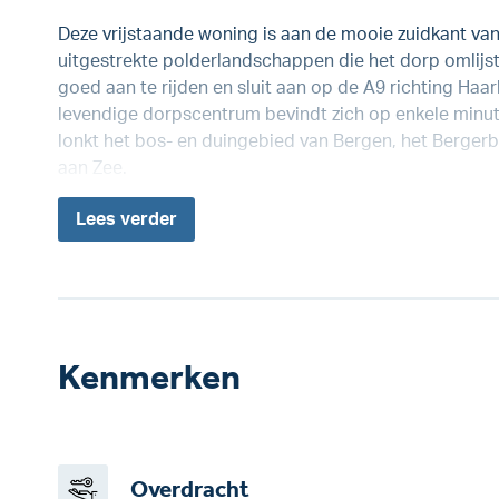
Deze vrijstaande woning is aan de mooie zuidkant van 
uitgestrekte polderlandschappen die het dorp omlijst
goed aan te rijden en sluit aan op de A9 richting Ha
levendige dorpscentrum bevindt zich op enkele minut
lonkt het bos- en duingebied van Bergen, het Bergerbo
aan Zee.
Lees
verder
Kenmerken
Overdracht