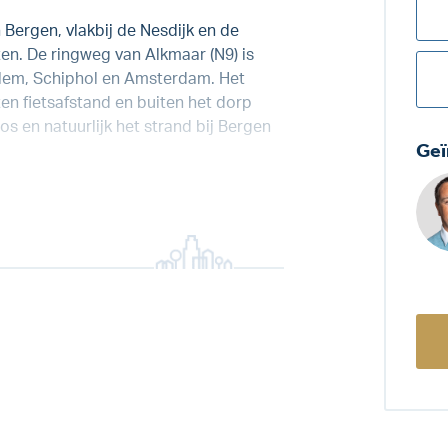
Bergen, vlakbij de Nesdijk en de
en. De ringweg van Alkmaar (N9) is
arlem, Schiphol en Amsterdam. Het
en fietsafstand en buiten het dorp
s en natuurlijk het strand bij Bergen
Geï