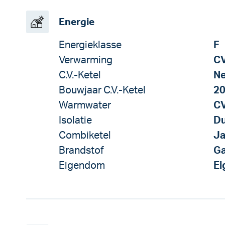
Energie
Energieklasse
F
Verwarming
CV
C.V.-Ketel
Ne
Bouwjaar C.V.-Ketel
2
Warmwater
CV
Isolatie
Du
Combiketel
J
Brandstof
G
Eigendom
E