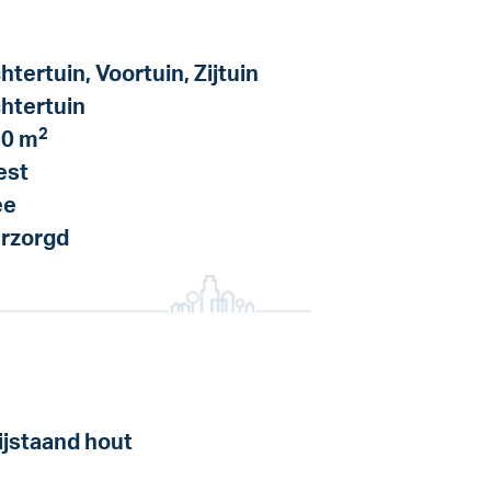
htertuin, Voortuin, Zijtuin
htertuin
2
0 m
est
ee
rzorgd
ijstaand hout