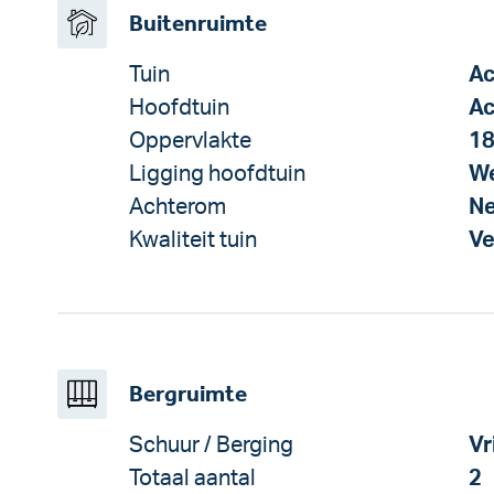
Buitenruimte
Tuin
Ac
Hoofdtuin
Ac
Oppervlakte
18
Ligging hoofdtuin
W
Achterom
N
Kwaliteit tuin
Ve
Bergruimte
Schuur / Berging
Vr
Totaal aantal
2