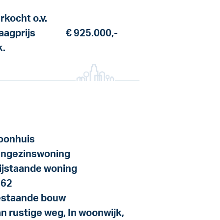
rkocht o.v.
aagprijs
€ 925.000,-
k.
onhuis
ngezinswoning
ijstaande woning
962
staande bouw
n rustige weg, In woonwijk,