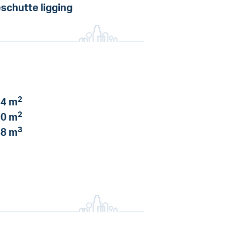
schutte ligging
2
4 m
2
0 m
3
8 m