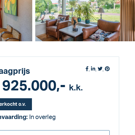
aagprijs
 925.000,-
k.k.
erkocht o.v.
vaarding:
In overleg