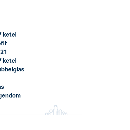
 ketel
fit
021
 ketel
bbelglas
a
as
igendom