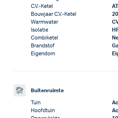
C.V.-Ketel
A
Bouwjaar C.V.-Ketel
2
Warmwater
CV
Isolatie
HR
Combiketel
N
Brandstof
G
Eigendom
E
Buitenruimte
Tuin
Ac
Hoofdtuin
Ac