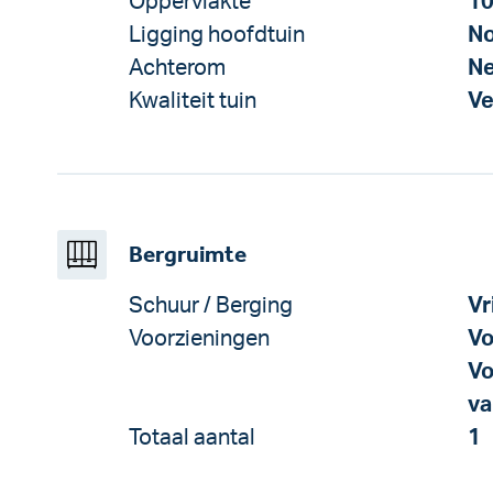
Oppervlakte
10
Ligging hoofdtuin
No
Achterom
N
Kwaliteit tuin
Ve
Bergruimte
Schuur / Berging
Vr
Voorzieningen
Vo
Vo
va
Totaal aantal
1