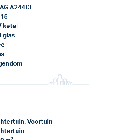
TAG A244CL
015
 ketel
 glas
ee
as
igendom
htertuin, Voortuin
htertuin
2