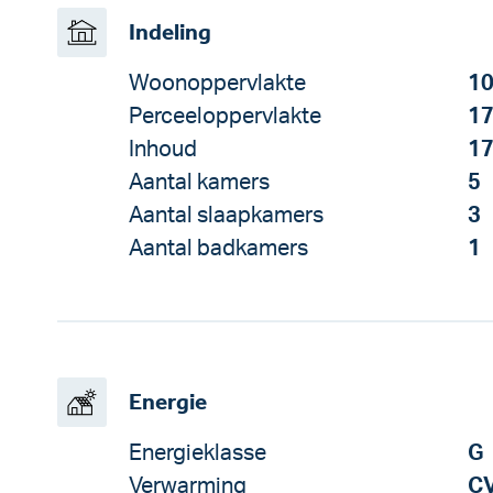
Indeling
Woonoppervlakte
10
Perceeloppervlakte
17
Inhoud
17
Aantal kamers
5
Aantal slaapkamers
3
Aantal badkamers
1
Energie
Energieklasse
G
Verwarming
CV