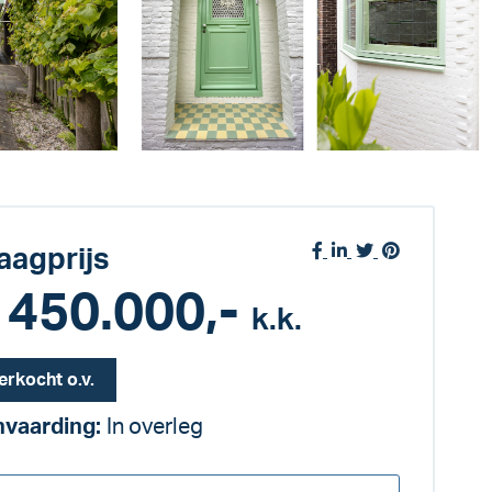
aagprijs
 450.000,-
k.k.
erkocht o.v.
vaarding:
In overleg