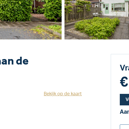
aan de
Vr
€
Bekijk op de kaart
V
Aan