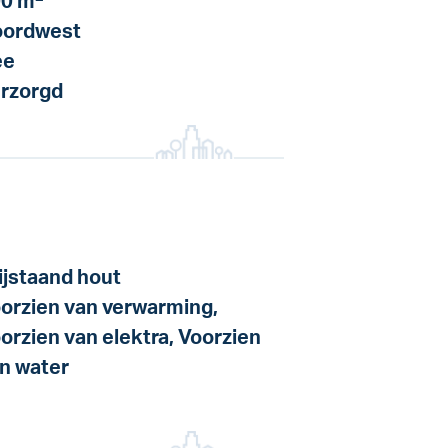
0 m
ordwest
ee
rzorgd
ijstaand hout
orzien van verwarming,
orzien van elektra, Voorzien
n water