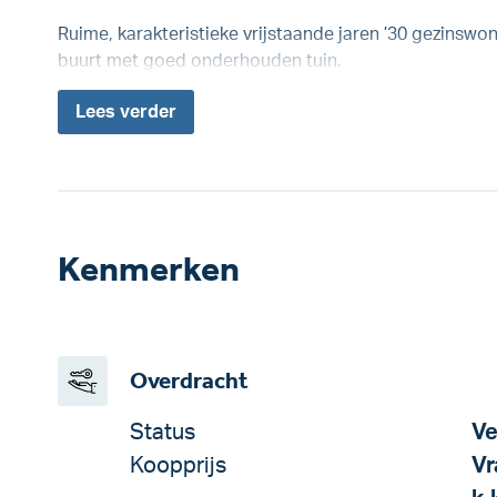
Ruime, karakteristieke vrijstaande jaren ’30 gezinswoni
buurt met goed onderhouden tuin.
Lees
verder
Kenmerken
Overdracht
Status
Ve
Koopprijs
Vr