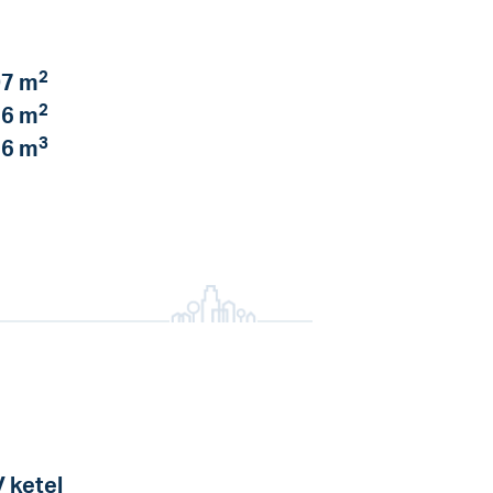
2
7 m
2
6 m
3
6 m
 ketel