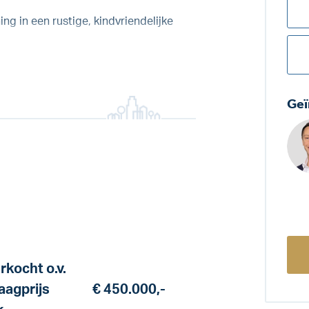
ng in een rustige, kindvriendelijke
Geï
rkocht o.v.
aagprijs
€ 450.000,-