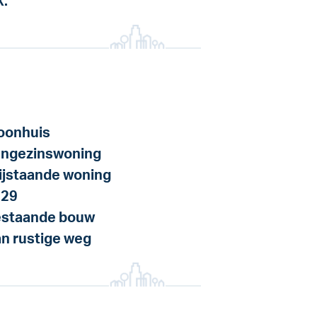
k.
onhuis
ngezinswoning
ijstaande woning
929
staande bouw
n rustige weg