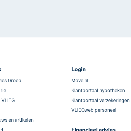
s
Login
ies Groep
Move.nl
rie
Klantportaal hypotheken
j VLIEG
Klantportaal verzekeringen
VLIEGweb personeel
uws en artikelen
Financieel advies
ef