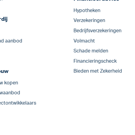
Hypotheken
dij
Verzekeringen
Bedrijfs­verzekeringen
d aanbod
Volmacht
Schade melden
Financieringscheck
ouw
Bieden met Zekerheid
w kopen
uwaanbod
ectontwikkelaars