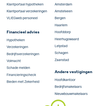
Klantportaal hypotheken
Amsterdam
Klantportaal verzekeringen
Amstelveen
VLIEGweb personeel
Bergen
Haarlem
Financieel advies
Hoofddorp
Heerhugowaard
Hypotheken
Lelystad
Verzekeringen
Schagen
Bedrijfs­verzekeringen
Zaanstad
Volmacht
Schade melden
Andere vestigingen
Financieringscheck
Hoofdkantoor
Bieden met Zekerheid
Bedrijfsmakelaars
Nieuwbouwmakelaars