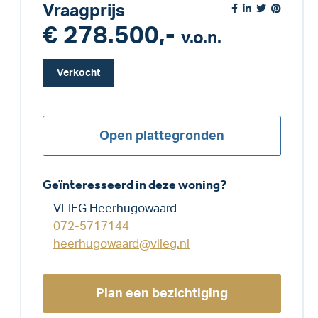
Vraagprijs
€ 278.500,-
v.o.n.
Verkocht
Open plattegronden
Geïnteresseerd in deze woning?
VLIEG Heerhugowaard
072-5717144
heerhugowaard@vlieg.nl
Plan een bezichtiging