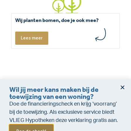
Wij planten bomen, doe je ook mee?
Lees meer
Wil jij meer kans maken bij de
Dienstverleningsvoorwaarden
Disclaimer
toewijzing van een woning?
Cookie policy
Privacy (makelaardij)
Doe de financieringscheck en krijg ‘voorrang’
Privacy (Financiële dienstverlening)
WeTransfer
bij de toewijzing. Als exclusieve service biedt
VLIEG Hypotheken deze verklaring gratis aan.