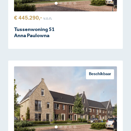
€ 445.290,-
v.o.n.
Tussenwoning 51
Anna Paulowna
Beschikbaar