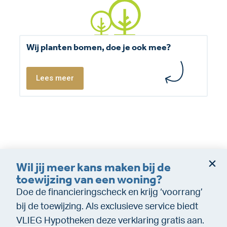
Wij planten bomen, doe je ook mee?
Lees meer
Wil jij meer kans maken bij de
Dienstverleningsvoorwaarden
Disclaimer
toewijzing van een woning?
Cookie policy
Privacy (makelaardij)
Doe de financieringscheck en krijg ‘voorrang’
Privacy (Financiële dienstverlening)
WeTransfer
bij de toewijzing. Als exclusieve service biedt
VLIEG Hypotheken deze verklaring gratis aan.