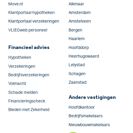
Move.nl
Alkmaar
Klantportaal hypotheken
Amsterdam
Klantportaal verzekeringen
Amstelveen
VLIEGweb personeel
Bergen
Haarlem
Financieel advies
Hoofddorp
Heerhugowaard
Hypotheken
Lelystad
Verzekeringen
Schagen
Bedrijfs­verzekeringen
Zaanstad
Volmacht
Schade melden
Andere vestigingen
Financieringscheck
Hoofdkantoor
Bieden met Zekerheid
Bedrijfsmakelaars
Nieuwbouwmakelaars