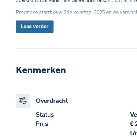
adviseurs. Dat klinkt niet alleen interessant, dat ís int
Prognose startbouw 2de kwartaal 2025 en de verwach
Lees
verder
Kenmerken
Overdracht
Status
Ve
Prijs
€ 
t/