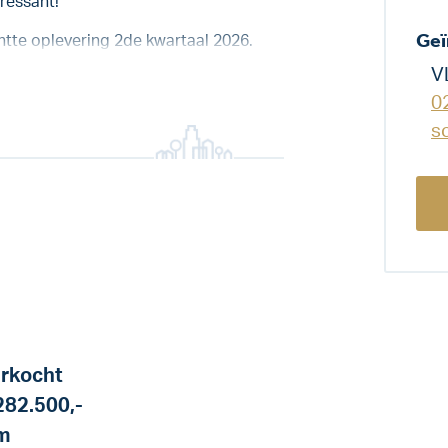
eressant!
Geï
tte oplevering 2de kwartaal 2026.
V
0
s
rkocht
282.500,-
m