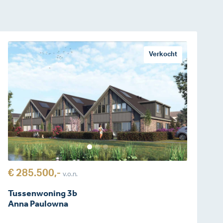
Verkocht
€ 285.500,-
v.o.n.
Tussenwoning 3b
Anna Paulowna