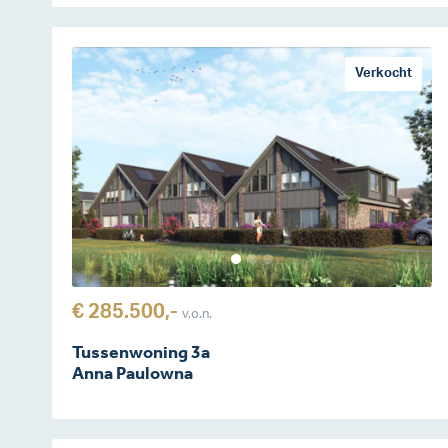
Verkocht
€ 285.500,-
v.o.n.
Tussenwoning 3a
Anna Paulowna