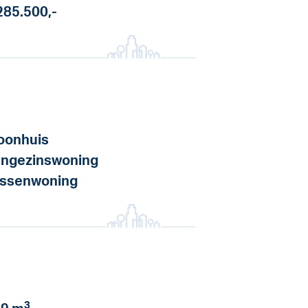
285.500,-
onhuis
ngezinswoning
ssenwoning
3