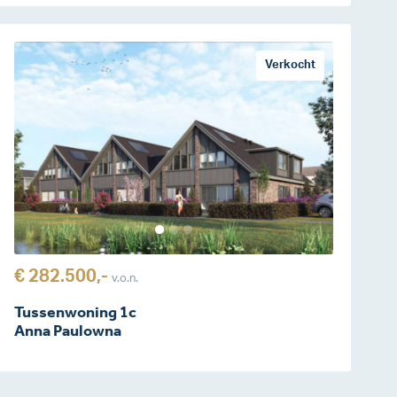
Verkocht
€ 282.500,-
v.o.n.
Tussenwoning 1c
Anna Paulowna