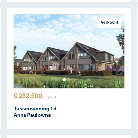
Verkocht
€ 282.500,-
v.o.n.
Tussenwoning 1d
Anna Paulowna