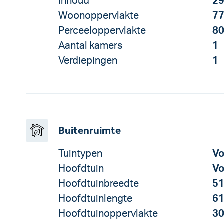
Inhoud
29
Woonoppervlakte
77
Perceeloppervlakte
80
Aantal kamers
1
Verdiepingen
1
Buitenruimte
Tuintypen
Vo
Hoofdtuin
Vo
Hoofdtuinbreedte
51
Hoofdtuinlengte
61
Hoofdtuinoppervlakte
30