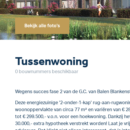
Bekijk alle foto's
Tussenwoning
0 bouwnummers beschikbaar
Wegens succes fase 2 van de G.C. van Balen Blankenst
Deze energiezuinige '2-onder-1-kap' rug-aan-rugwon
woonoppervlakte van circa 77 m² en variëren van € 28
tot € 299.500,- v.o.n. voor een hoekwoning. Dankzij he
30.000,- extra hypotheek verstrekt worden! Laat je vr