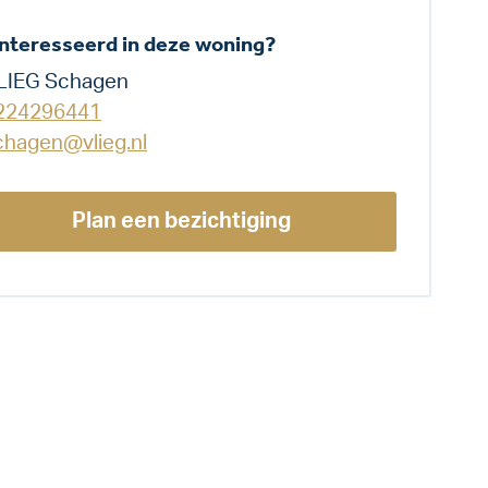
nteresseerd in deze woning?
LIEG Schagen
224296441
chagen@vlieg.nl
Plan een bezichtiging