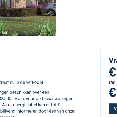
Vr
€
raat nu in de verkoop!
t/m
€
ingen beschikken over een
2.500,- v.o.n. voor de tussenwoningen
t A+++ energielabel kan er tot €
V
ijblijvend informeren door één van onze