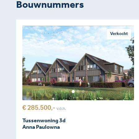
Bouwnummers
Verkocht
€ 285.500,-
v.o.n.
Tussenwoning 3d
Anna Paulowna