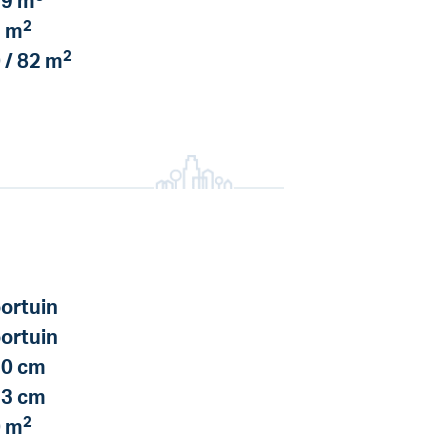
9 m
2
 m
2
 / 82 m
ortuin
ortuin
0 cm
3 cm
2
 m