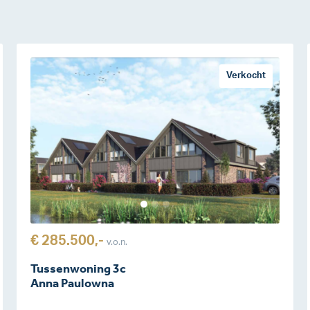
Verkocht
€ 285.500,-
v.o.n.
Tussenwoning 3c
Anna Paulowna