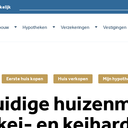
kelijk
bouw
Hypotheken
Verzekeringen
Vestigingen
Eerste huis kopen
Huis verkopen
Mijn hypoth
uidige huizenm
kei- en keihar