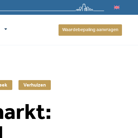
Waardebepaling aanvragen
eek
Verhuizen
arkt:
d