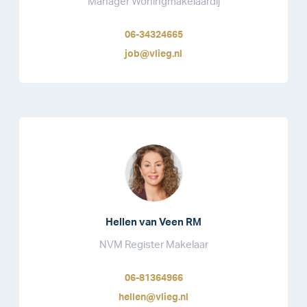
Manager Woningmakelaardij
06-34324665
job@vlieg.nl
Hellen van Veen RM
NVM Register Makelaar
06-81364966
hellen@vlieg.nl