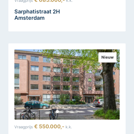
Vraagprijs
k.k.
Sarphatistraat 2H
Amsterdam
Nieuw
€ 550.000,-
Vraagprijs
k.k.