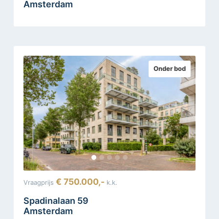
Amsterdam
Onder bod
€ 750.000,-
Vraagprijs
k.k.
Spadinalaan 59
Amsterdam